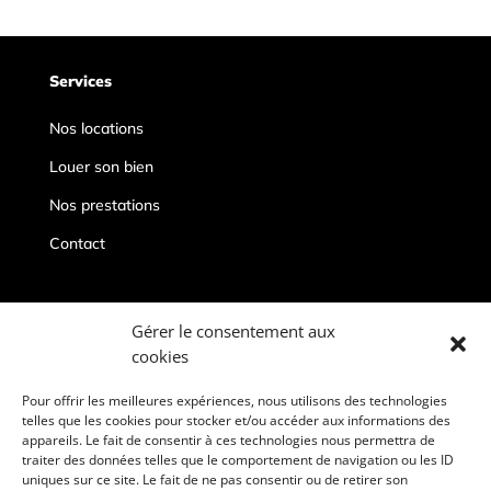
Services
Nos locations
Louer son bien
Nos prestations
Contact
Contacts
Gérer le consentement aux
cookies
conciergeriepriveedeauville@gmail.com
06 67 19 96 86
Pour offrir les meilleures expériences, nous utilisons des technologies
telles que les cookies pour stocker et/ou accéder aux informations des
Deauville, 14800
appareils. Le fait de consentir à ces technologies nous permettra de
traiter des données telles que le comportement de navigation ou les ID
uniques sur ce site. Le fait de ne pas consentir ou de retirer son