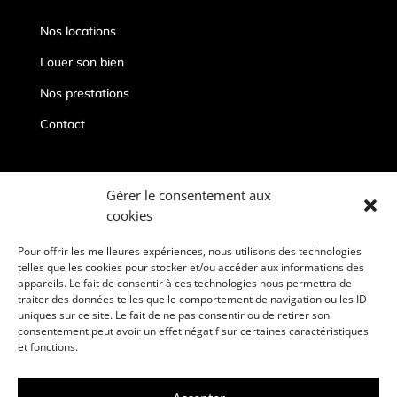
Nos locations
Louer son bien
Nos prestations
Contact
Contacts
Gérer le consentement aux
cookies
conciergeriepriveedeauville@gmail.com
06 67 19 96 86
Pour offrir les meilleures expériences, nous utilisons des technologies
telles que les cookies pour stocker et/ou accéder aux informations des
Deauville, 14800
appareils. Le fait de consentir à ces technologies nous permettra de
traiter des données telles que le comportement de navigation ou les ID
uniques sur ce site. Le fait de ne pas consentir ou de retirer son
consentement peut avoir un effet négatif sur certaines caractéristiques
et fonctions.
Mentions légales