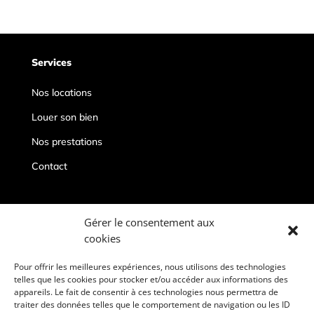
Services
Nos locations
Louer son bien
Nos prestations
Contact
Contacts
Gérer le consentement aux
cookies
conciergeriepriveedeauville@gmail.com
06 67 19 96 86
Pour offrir les meilleures expériences, nous utilisons des technologies
telles que les cookies pour stocker et/ou accéder aux informations des
Deauville, 14800
appareils. Le fait de consentir à ces technologies nous permettra de
traiter des données telles que le comportement de navigation ou les ID