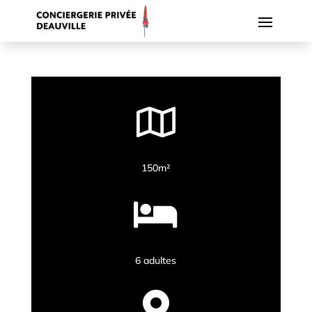

150m²

6 adultes
