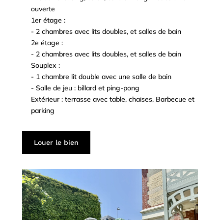
^
ouverte
1er étage :
^
- 2 chambres avec lits doubles, et salles de bain
^
2e étage :
^
- 2 chambres avec lits doubles, et salles de bain
^
Souplex :
^
- 1 chambre lit double avec une salle de bain
^
- Salle de jeu : billard et ping-pong
^
Extérieur : terrasse avec table, chaises, Barbecue et
^
parking
Louer le bien