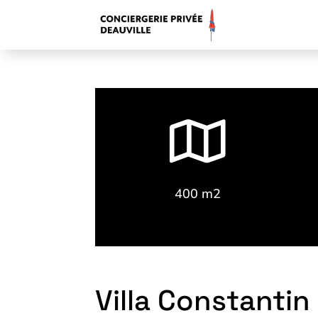

400 m2
Villa Constantin