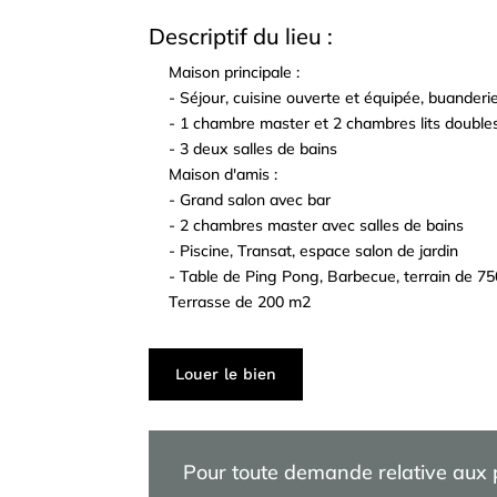
Descriptif du lieu :
Maison principale :
^
- Séjour, cuisine ouverte et équipée, buanderi
^
- 1 chambre master et 2 chambres lits double
^
- 3 deux salles de bains
^
Maison d'amis :
^
- Grand salon avec bar
^
- 2 chambres master avec salles de bains
^
- Piscine, Transat, espace salon de jardin
^
- Table de Ping Pong, Barbecue, terrain de 7
^
Terrasse de 200 m2
Louer le bien
Pour toute demande relative aux pr