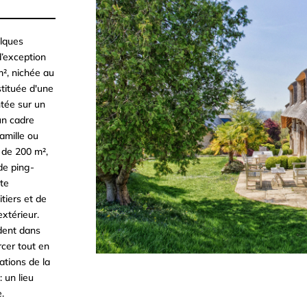
lques
d’exception
², nichée au
tituée d'une
ntée sur un
un cadre
amille ou
 de 200 m²,
de ping-
te
itiers et de
xtérieur.
dent dans
rcer tout en
ations de la
 un lieu
.