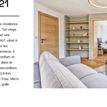
21
ie résidence
t "Un singe
et une
ts". situé à
ur les
rrasse, il
onfort, et
 dans la
accueillons
 1,5 Km,
 Four, Micro
 grille