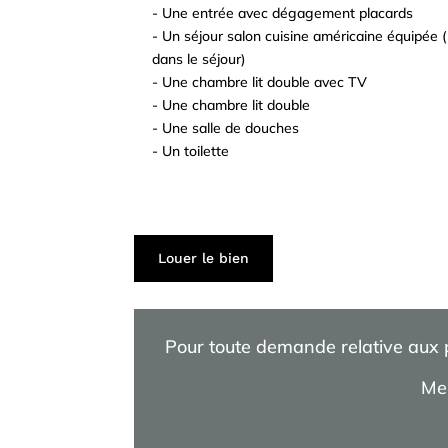
- Une entrée avec dégagement placards
^
- Un séjour salon cuisine américaine équipée (
^
dans le séjour)
- Une chambre lit double avec TV
^
- Une chambre lit double
^
- Une salle de douches
^
- Un toilette
^
^
^
^
Louer le bien
Pour toute demande relative aux pr
Mer