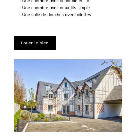
- Une chambre avec lit double et TV
^
- Une chambre avec deux lits simple
^
- Une salle de douches avec toilettes
^
^
^
Louer le bien