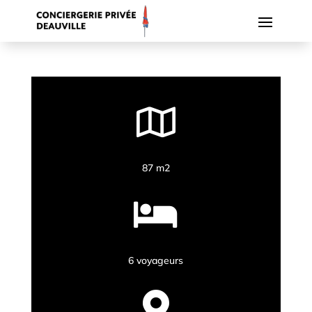

87 m2

6 voyageurs
