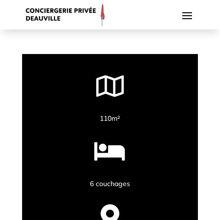

110m²

6 couchages
