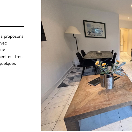
ous proposons
avec
eux
ent est très
quelques