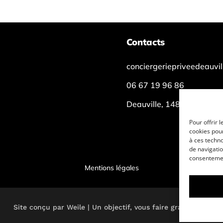
Contacts
conciergeriepriveedeauvi
06 67 19 96 86
Deauville, 14800
Pour offrir 
cookies pour
à ces techn
de navigatio
consentement
Mentions légales
Site conçu par Weile | Un objectif, vous faire grandir ! 🚀