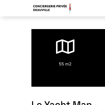

55 m2
Le Yacht Man -