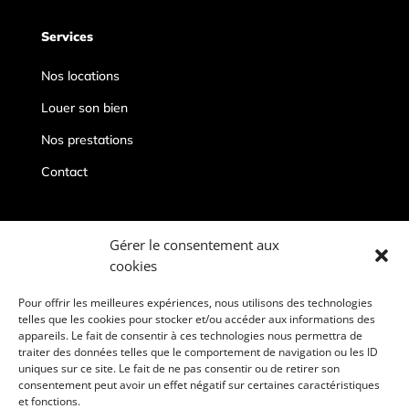
Services
Nos locations
Louer son bien
Nos prestations
Contact
Contacts
Gérer le consentement aux
cookies
conciergeriepriveedeauville@gmail.com
06 67 19 96 86
Pour offrir les meilleures expériences, nous utilisons des technologies
telles que les cookies pour stocker et/ou accéder aux informations des
Deauville, 14800
appareils. Le fait de consentir à ces technologies nous permettra de
traiter des données telles que le comportement de navigation ou les ID
uniques sur ce site. Le fait de ne pas consentir ou de retirer son
consentement peut avoir un effet négatif sur certaines caractéristiques
et fonctions.