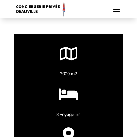

2000 m2

8 voyageurs
