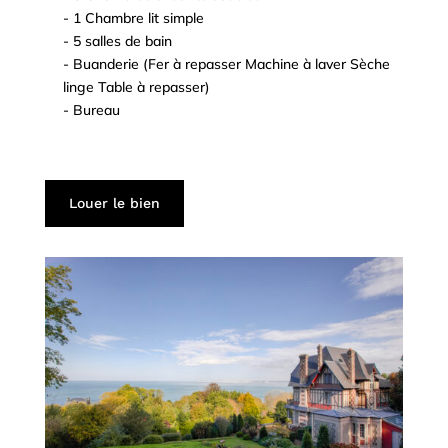
- 1 Chambre lit simple
^
- 5 salles de bain
^
- Buanderie (Fer à repasser Machine à laver Sèche
^
linge Table à repasser)
- Bureau
^
^
^
Louer le bien