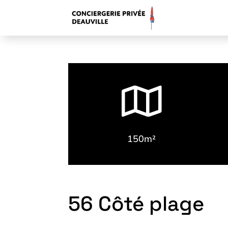

150m²
56 Côté plage