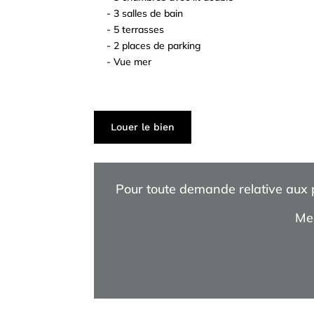
- 3 salles de bain
^
- 5 terrasses
^
- 2 places de parking
^
- Vue mer
^
^
^
Louer le bien
Pour toute demande relative aux pr
Mer