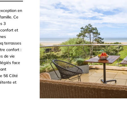
exception en
famille. Ce
ns 3
 confort et
umes
nq terrasses
re confort :
es de vie
légiés face
sant
Le 56 Côté
étente et