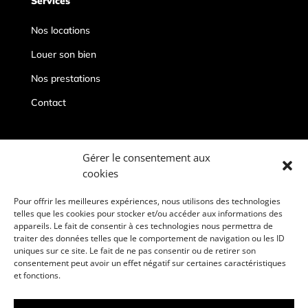
Services
Nos locations
Louer son bien
Nos prestations
Contact
Contacts
Gérer le consentement aux
cookies
conciergeriepriveedeauville@gmail.com
06 67 19 96 86
Pour offrir les meilleures expériences, nous utilisons des technologies
telles que les cookies pour stocker et/ou accéder aux informations des
Deauville, 14800
appareils. Le fait de consentir à ces technologies nous permettra de
traiter des données telles que le comportement de navigation ou les ID
uniques sur ce site. Le fait de ne pas consentir ou de retirer son
consentement peut avoir un effet négatif sur certaines caractéristiques
et fonctions.
Mentions légales